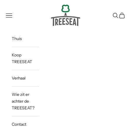
Naar inhoud
Treeseat
Navigatiemenu openen
Zoeken o
Winke
Thuis
Koop
TREESEAT
Verhaal
Wie zit er
achter de
TREESEAT?
Contact