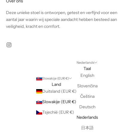
Over ons
Deze unieke stoel is ontworpen, getest en verfijnd voor een
aantal jaar waarin wij speciale aandacht hebben besteed aan
veiligheid, kracht en comfort.
Nederlands
Taal
English
Slowakije (EUR €)
Land
Slovenčina
Duitsland (EUR €)
Čeština
Slowakije (EUR €)
Deutsch
Tsjechië (EUR €)
Nederlands
日本語