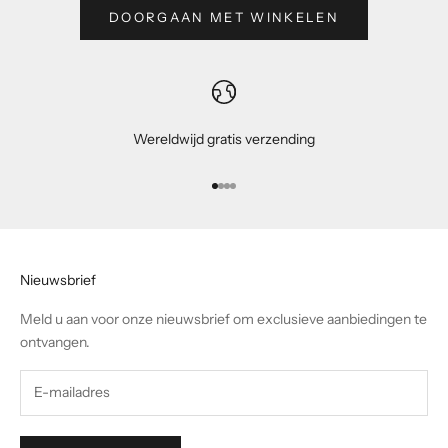
DOORGAAN MET WINKELEN
Wereldwijd gratis verzending
Naar artikel 1
Naar artikel 2
Naar artikel 3
Naar artikel 4
Nieuwsbrief
Meld u aan voor onze nieuwsbrief om exclusieve aanbiedingen te
ontvangen.