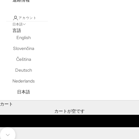
連絡情報
アカウント
日本語
言語
English
Slovenčina
Čeština
Deutsch
Nederlands
日本語
カート
アウトドアの座り方を再定義
カートが空です
つるす。リラックスする。自然との再接続
次のセクションに移動