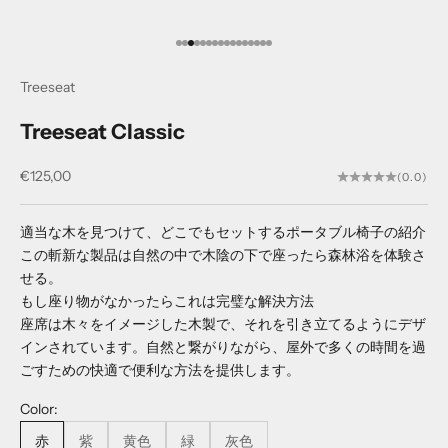
I18n Error: Missing interpolation value "
I18n Error: Missing interpolation value 
I18n Error: Missing interpolation value
I18n Error: Missing interpolation valu
I18n Error: Missing interpolation val
I18n Error: Missing interpolation va
I18n Error: Missing interpolation v
I18n Error: Missing interpolation 
I18n Error: Missing interpolation
I18n Error: Missing interpolatio
I18n Error: Missing interpolatio
I18n Error: Missing interpolati
I18n Error: Missing interpolat
I18n Error: Missing interpola
I18n Error: Missing interpol
I18n Error: Missing interpo
Treeseat
Treeseat Classic
セール価格
€125,00
(0.0)
適当な木を見つけて、どこでもセットするポータブル椅子の紹介
この斬新な製品は自然の中で木陰の下で座ったら森林浴を体験さ
せる。
もし座り物がなかったらこれは完璧な解決方法
座席は木々をイメージした木製で、それを引き立てるようにデザ
インされています。自然と繋がりながら、屋外で多くの時間を過
ごすための快適で便利な方法を提供します。
Color:
赤
紫
黄色
緑
灰色