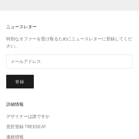
タ
ー
ニュースレター
レス
特別なオファーを受け取るためにニュースレターに登録してくだ
さい。
CRIBE
登録
詳細情報
デザイナーは誰ですか
意匠登録 TREESEAT
連絡情報