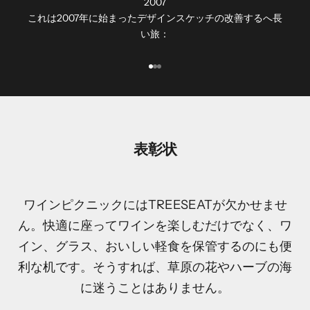
2007
これは2007年に始まったデザインスケッチの改善するへ長
い旅：
I18n Error: Missing interpolation v
I18n Error: Missing interpolation 
I18n Error: Missing interpolation
表彰状
ワインピクニックにはTREESEATが欠かせませ
ん。快適に座ってワインを楽しむだけでなく、ワ
イン、グラス、おいしい軽食を保管するのにも便
利な机です。そうすれば、草原の花やハーブの海
に迷うことはありません。