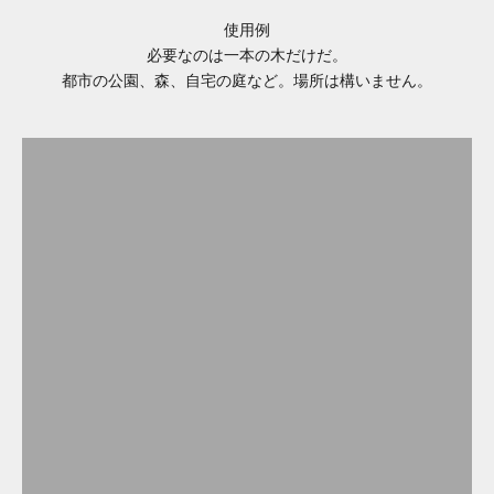
使用例
必要なのは一本の木だけだ。
都市の公園、森、自宅の庭など。場所は構いません。
都市公園
あなたの公園を特別な場所にしましょう！
家＆庭
美しいデザインの要素