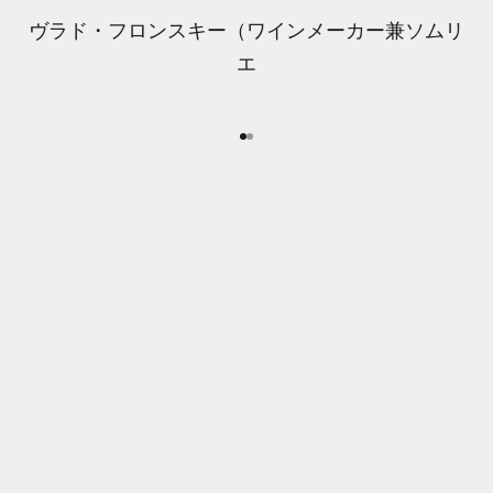
ヴラド・フロンスキー（ワインメーカー兼ソムリ
エ
I18n Error: Missing interpolation 
I18n Error: Missing interpolation