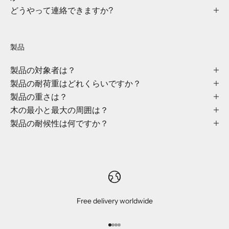
どうやって連絡できますか?
情
報
を
知
製品
ら
製品の対象者は？
せ
て
製品の耐荷重はどれくらいですか？
く
製品の重さは？
だ
木の最小と最大の周囲は？
さ
製品の耐候性は何ですか？
い
ニ
ュ
ー
ス
Free delivery worldwide
レ
I18n Error: Missing interpolation v
I18n Error: Missing interpolation 
I18n Error: Missing interpolation
I18n Error: Missing interpolatio