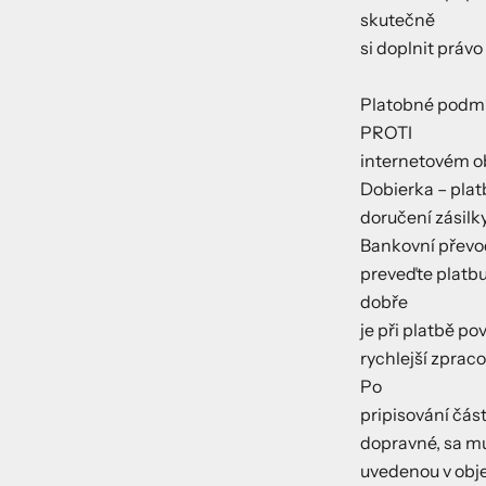
skutečně
si doplnit práv
Platobné podm
PROTI
internetovém ob
Dobierka – plat
doručení zásilky
Bankovní převo
preveďte platbu
dobře
je při platbě po
rychlejší zprac
Po
pripisování čás
dopravné, sa mu
uvedenou v obj