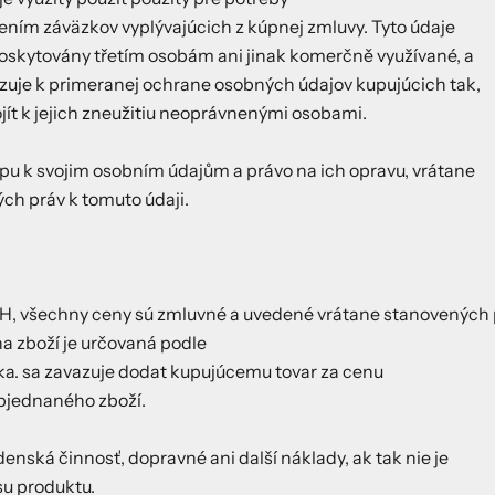
lnením záväzkov vyplývajúcich z kúpnej zmluvy. Tyto údaje
oskytovány třetím osobám ani jinak komerčně využívané, a
azuje k primeranej ochrane osobných údajov kupujúcich tak,
ít k jejich zneužitiu neoprávnenými osobami.
pu k svojim osobním údajům a právo na ich opravu, vrátane
ch práv k tomuto údaji.
DPH, všechny ceny sú zmluvné a uvedené vrátane stanovenýc
a zboží je určovaná podle
a. sa zavazuje dodat kupujúcemu tovar za cenu
objednaného zboží.
denská činnosť, dopravné ani další náklady, ak tak nie je
su produktu.