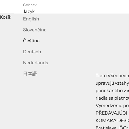
Čeština
Jazyk
Košík
English
Slovenčina
Čeština
Deutsch
Nederlands
日本語
Tieto Všeobecn
upravujú vzťahy
ponúkaného v i
riadia sa platno
Vymedzenie p
PŘEDÁVAJÚCI
KOMARA DESIGN 
Bratislava, IČO: