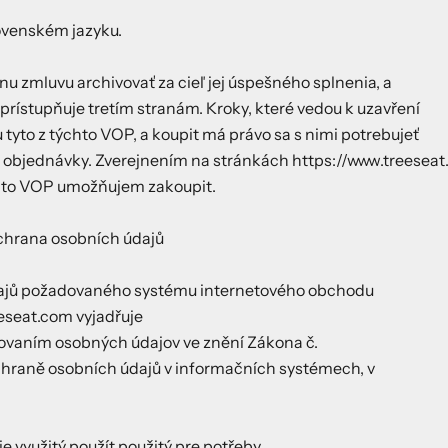
lovenském jazyku.
nu zmluvu archivovať za cieľ jej úspešného splnenia, a
prístupňuje tretím stranám. Kroky, které vedou k uzavření
 tyto z týchto VOP, a koupit má právo sa s nimi potrebujeť
 objednávky. Zverejnením na stránkách https://www.treesea
hto VOP umožňujem zakoupit.
chrana osobních údajů
ajů požadovaného systému internetového obchodu
eseat.com vyjadřuje
covaním osobných údajov ve znění Zákona č.
chraně osobních údajů v informačních systémech, v
e využitý použít použitý pre potřeby