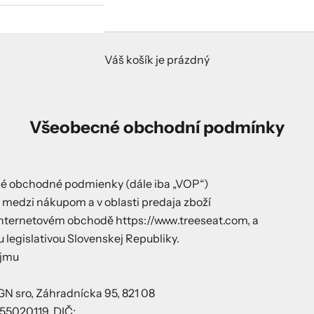
Váš košík je prázdný
Všeobecné obchodní podmínky
é obchodné podmienky (dále iba „VOP“)
 medzi nákupom a v oblasti predaja zboží
nternetovém obchodě https://www.treeseat.com, a
u legislativou Slovenskej Republiky.
ojmu
sro, Záhradnícka 95, 821 08
 55020119, DIČ: