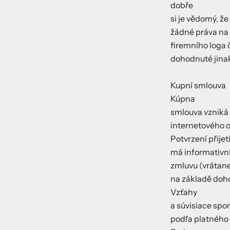
dobře
si je vědomý, ž
žádné práva na
firemního loga 
dohodnuté jina
Kupní smlouva
Kúpna
smlouva vzniká
internetového 
Potvrzení přij
má informativní
zmluvu (vrátane
na základě doh
Vzťahy
a súvisiace spor
podľa platného 