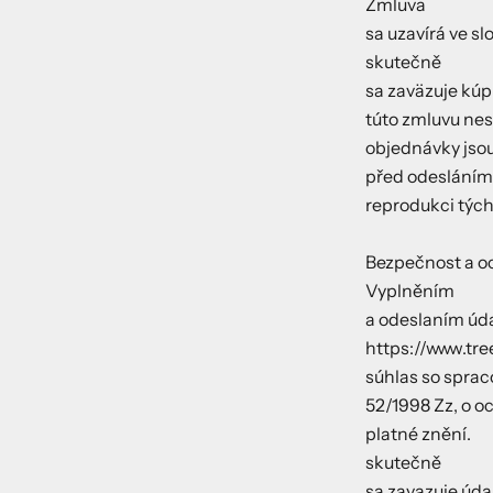
Zmluva
sa uzavírá ve s
skutečně
sa zaväzuje kúp
túto zmluvu nes
objednávky jsou
před odesláním
reprodukci týc
Bezpečnost a o
Vyplněním
a odeslaním úd
https://www.tre
súhlas so spra
52/1998 Zz, o o
platné znění.
skutečně
sa zavazuje údaj