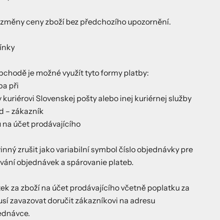
o změny ceny zboží bez předchozího upozornění.
ínky
chodě je možné využít tyto formy platby:
ba při
 kuriérovi Slovenskej pošty alebo inej kuriérnej služby
d – zákazník
 na účet prodávajícího
vinný zrušit jako variabilní symbol číslo objednávky pre
ování objednávek a spárovanie plateb.
tek za zboží na účet prodávajícího včetně poplatku za
sí zavazovat doručit zákazníkovi na adresu
ednávce.