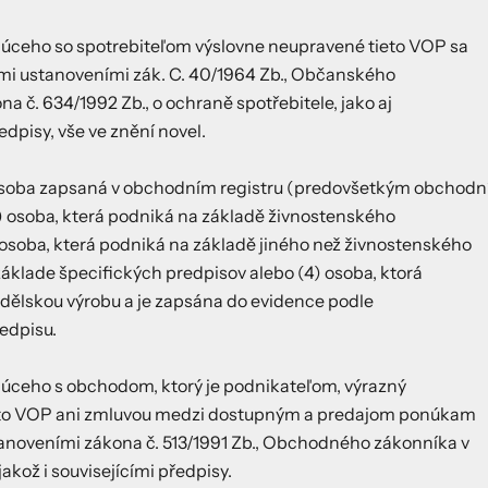
júceho so spotrebiteľom výslovne neupravené tieto VOP sa
ými ustanoveními zák. C. 40/1964 Zb., Občanského
a č. 634/1992 Zb., o ochraně spotřebitele, jako aj
edpisy, vše ve znění novel.
 osoba zapsaná v obchodním registru (predovšetkým obchod
2) osoba, která podniká na základě živnostenského
 osoba, která podniká na základě jiného než živnostenského
áklade špecifických predpisov alebo (4) osoba, ktorá
dělskou výrobu a je zapsána do evidence podle
edpisu.
júceho s obchodom, ktorý je podnikateľom, výrazný
to VOP ani zmluvou medzi dostupným a predajom ponúkam
anoveními zákona č. 513/1991 Zb., Obchodného zákonníka v
akož i souvisejícími předpisy.