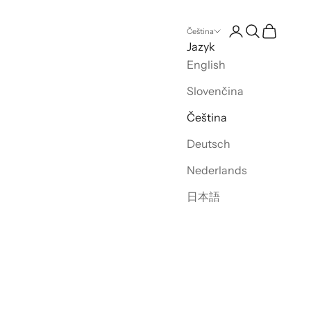
Otevřít stránku 
Otevřít vyhl
Otevřít ko
Čeština
Jazyk
English
Slovenčina
Čeština
Deutsch
Nederlands
日本語