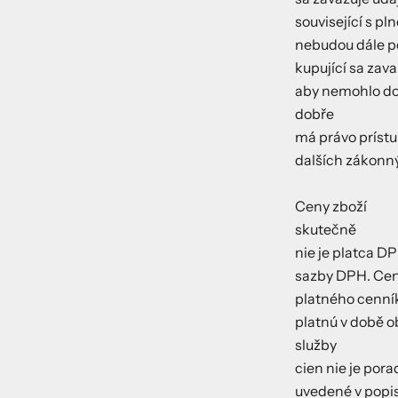
související s p
nebudou dále p
kupující sa zav
aby nemohlo doj
dobře
má právo prístu
dalších zákonný
Ceny zboží
skutečně
nie je platca 
sazby DPH. Cen
platného cenník
platnú v době 
služby
cien nie je pora
uvedené v popi