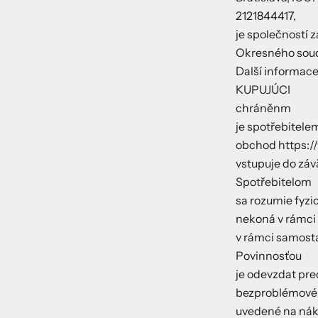
2121844417,
je společností 
Okresného soudu
Další informace
KUPUJÚCI
chráněnm
je spotřebitele
obchod https:/
vstupuje do zá
Spotřebitelom
sa rozumie fyzi
nekoná v rámci 
v rámci samost
Povinnosťou
je odevzdat pr
bezproblémové 
uvedené na nák