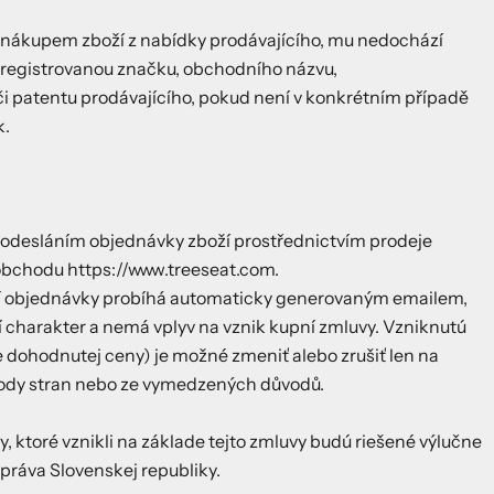
e nákupem zboží z nabídky prodávajícího, mu nedochází
 registrovanou značku, obchodního názvu,
či patentu prodávajícího, pokud není v konkrétním případě
k.
 odesláním objednávky zboží prostřednictvím prodeje
obchodu https://www.treeseat.com.
etí objednávky probíhá automaticky generovaným emailem,
 charakter a nemá vplyv na vznik kupní zmluvy. Vzniknutú
 dohodnutej ceny) je možné zmeniť alebo zrušiť len na
ody stran nebo ze vymedzených důvodů.
y, ktoré vznikli na základe tejto zmluvy budú riešené výlučne
práva Slovenskej republiky.