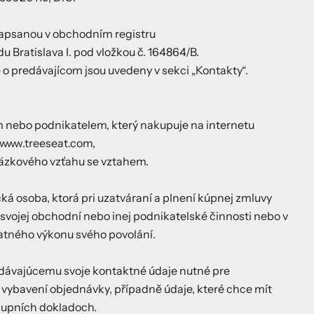
zapsanou v obchodním registru
 Bratislava I. pod vložkou č. 164864/B.
 o predávajícom jsou uvedeny v sekci „Kontakty“.
m nebo podnikatelem, který nakupuje na internetu
/www.treeseat.com,
väzkového vzťahu se vztahem.
cká osoba, ktorá pri uzatváraní a plnení kúpnej zmluvy
svojej obchodní nebo inej podnikatelské činnosti nebo v
atného výkonu svého povolání.
edávajúcemu svoje kontaktné údaje nutné pre
vybavení objednávky, případně údaje, které chce mít
upních dokladoch.