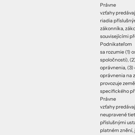
Právne
vzťahy predáva
riadia příslušn
zákonníka, zákon
souvisejícími př
Podnikateľom
sa rozumie (1)
spoločnosti), (
oprávnenia, (3)
oprávnenia na z
provozuje země
specifického př
Právne
vzťahy predáva
neupravené tie
příslušnými ust
platném znění, j