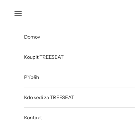
Přejít na obsah
Otevřít navigační menu
Domov
Koupit TREESEAT
Příběh
Kdo sedí za TREESEAT
Kontakt